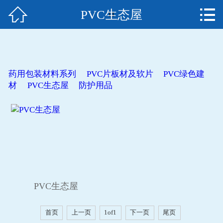


PVC生态屋
网站首页
11
关于我们
新闻资讯
药用包装材料系列
PVC片板材及软片
PVC绿色建
材
PVC生态屋
防护用品
产品中心
资质荣誉
人才招聘
在线留言
PVC生态屋
联系我们
首页
上一页
1of1
下一页
尾页
EN