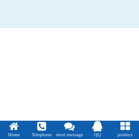
Home
Telephone
short message
QQ
product