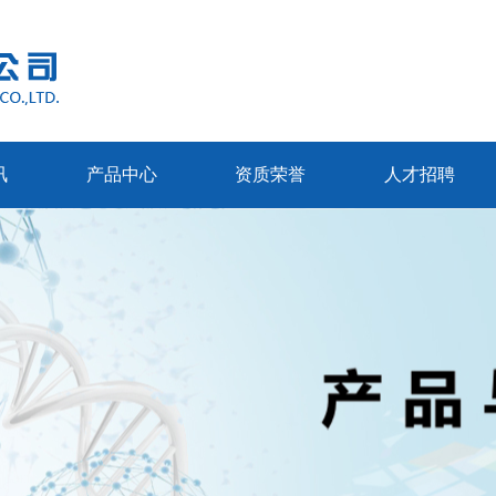
讯
产品中心
资质荣誉
人才招聘