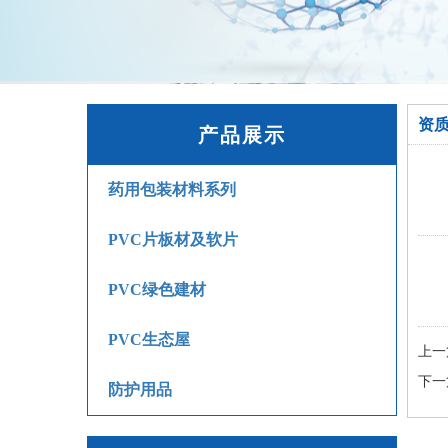
资
产品展示
药用包装材料系列
PVC片板材及软片
PVC绿色建材
PVC生态屋
上一
下一
防护用品