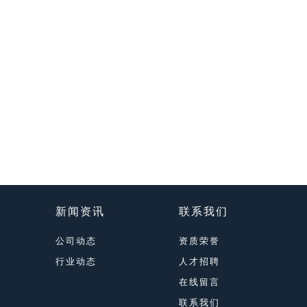
新闻资讯
联系我们
公司动态
资质荣誉
行业动态
人才招聘
在线留言
联系我们