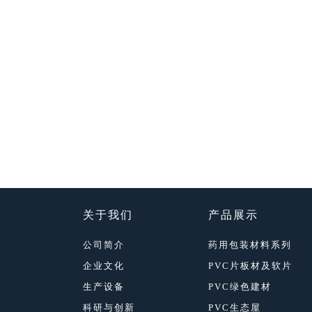
关于我们
产品展示
公司简介
药用包装材料系列
企业文化
PVC片板材及软片
生产设备
PVC绿色建材
科研与创新
PVC生态屋